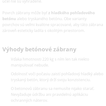
účel nie sú vyhradené.
Povrch zábrany môže byť
z hladkého pohľadového
betónu
alebo tryskaného betónu. Obe varianty
povrchov sú veľmi kvalitne spracované, aby táto zábrana
zároveň esteticky ladila s okolitým priestorom.
Výhody betónové zábrany
Vďaka hmotnosti 220 kg s ním len tak niekto
manipulovať nebude.
Odolnosť voči počasiu zaistí pohľadový hladký alebo
tryskaný betón, ktorý drží svoju konzistenciu.
O betonovů zábranu sa nemusíte nijako starať.
Nevyžaduje údržbu ani pravidelnú aplikáciu
ochranných náterov.