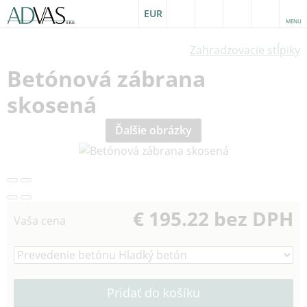
EUR
MENU
Zahradzovacie stĺpiky
Betónová zábrana
skosená
Ďalšie obrázky
€ 195.22 bez DPH
Vaša cena