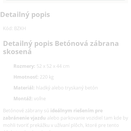
Detailný popis
Kód
:
BZKH
Detailný popis Betónová zábrana
skosená
Rozmery:
52 x 52 x 44 cm
Hmotnosť:
220 kg
Materiál:
hladký alebo tryskaný betón
Montáž:
voľne
Betónové zábrany sú
ideálnym riešením pre
zabránenie vjazdu
alebo parkovanie vozidiel tam kde by
mohli tvoriť prekážku v užívaní plôch, ktoré pre tento