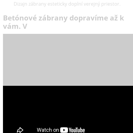
Dizajn zábrany esteticky doplní verejný priestor.
Betónové zábrany dopravíme až k
vám. V