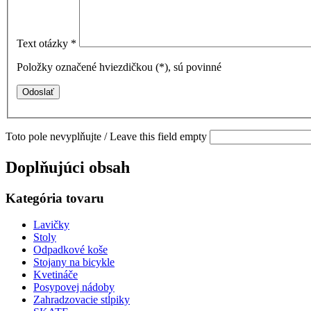
Text otázky
*
Položky označené hviezdičkou (
*
), sú povinné
Toto pole nevyplňujte / Leave this field empty
Doplňujúci obsah
Kategória tovaru
Lavičky
Stoly
Odpadkové koše
Stojany na bicykle
Kvetináče
Posypovej nádoby
Zahradzovacie stĺpiky