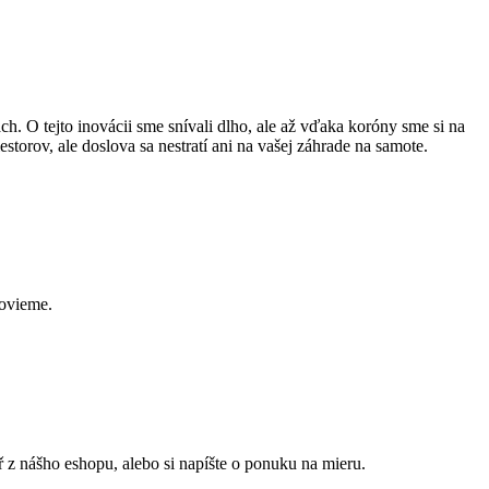
h. O tejto inovácii sme snívali dlho, ale až vďaka koróny sme si na
orov, ale doslova sa nestratí ani na vašej záhrade na samote.
povieme.
 z nášho eshopu, alebo si napíšte o ponuku na mieru.