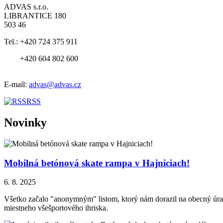
ADVAS s.r.o.
LIBRANTICE 180
503 46
Tel.:
+420 724 375 911
+420 604 802 600
E-mail:
advas@advas.cz
RSS
Novinky
Mobilná betónová skate rampa v Hajniciach!
6. 8. 2025
Všetko začalo "anonymným" listom, ktorý nám dorazil na obecný úrad.
miestneho všešportového ihriska.