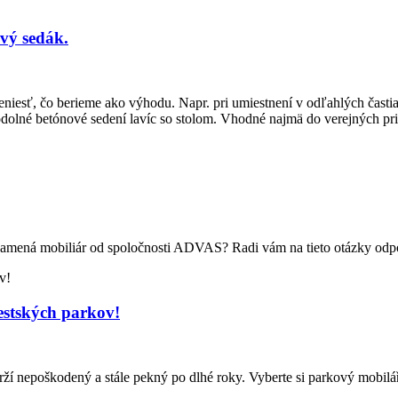
vý sedák.
niesť, čo berieme ako výhodu. Napr. pri umiestnení v odľahlých častiac
olné betónové sedení lavíc so stolom. Vhodné najmä do verejných priest
 znamená mobiliár od spoločnosti ADVAS? Radi vám na tieto otázky od
estských parkov!
ží nepoškodený a stále pekný po dlhé roky. Vyberte si parkový mobilář