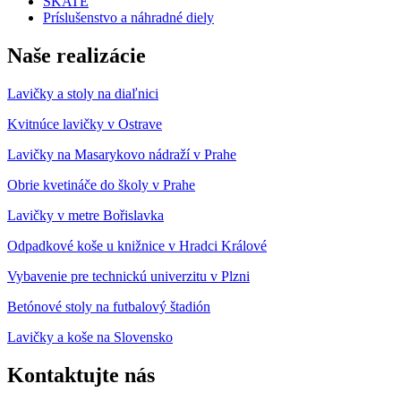
SKATE
Príslušenstvo a náhradné diely
Naše realizácie
Lavičky a stoly na diaľnici
Kvitnúce lavičky v Ostrave
Lavičky na Masarykovo nádraží v Prahe
Obrie kvetináče do školy v Prahe
Lavičky
v metre
Bořislavka
Odpadkové
koše
u
knižnice v
Hradci
Králové
Vybavenie
pre
technickú
univerzitu
v
Plzni
Betónové
stoly
na
futbalový
štadión
Lavičky
a
koše
na
Slovensko
Kontaktujte nás