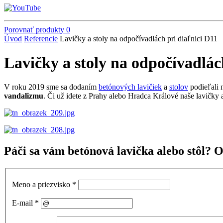
Porovnať produkty
0
Úvod
Referencie
Lavičky a stoly na odpočívadlách pri diaľnici D11
Lavičky a stoly na odpočívadlác
V roku 2019 sme sa dodaním
betónových lavičiek
a
stolov
podieľali 
vandalizmu
. Či už idete z Prahy alebo Hradca Králové naše lavičky
Páči sa vám betónová lavička alebo stôl? 
Meno a priezvisko
*
E-mail
*