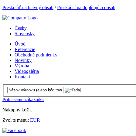
Preskočiť na hlavný obsah
/
Preskočiť na doplňujúci obsah
Česky
Slovensky
Úvod
Referencie
Obchodné podmienky
Novinky
Výroba
Videogaléria
Kontakt
Prihlásenie zákazníka
Nákupný košík
Zvoľte menu:
EUR