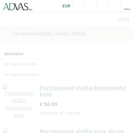
EUR
MENU
Úvod
Zrušiť
Filtrované položky značky: ADVAS
filter
abecedne
od najdrahšieho
od najlacnejšieho
Pozinkovaná vložka betonového
koša
€ 56.09
Rozmery: 31 x 65 cm
Pozinkovaná vložka koša 4hran