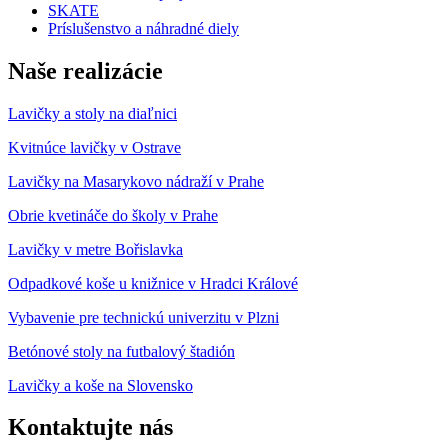
SKATE
Príslušenstvo a náhradné diely
Naše realizácie
Lavičky a stoly na diaľnici
Kvitnúce lavičky v Ostrave
Lavičky na Masarykovo nádraží v Prahe
Obrie kvetináče do školy v Prahe
Lavičky
v metre
Bořislavka
Odpadkové
koše
u
knižnice v
Hradci
Králové
Vybavenie
pre
technickú
univerzitu
v
Plzni
Betónové
stoly
na
futbalový
štadión
Lavičky
a
koše
na
Slovensko
Kontaktujte nás