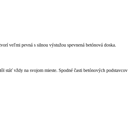
 tvorí veľmi pevná s silnou výstužou spevnená betónová doska.
ôl stáť vždy na svojom mieste. Spodné časti betónových podstavcov