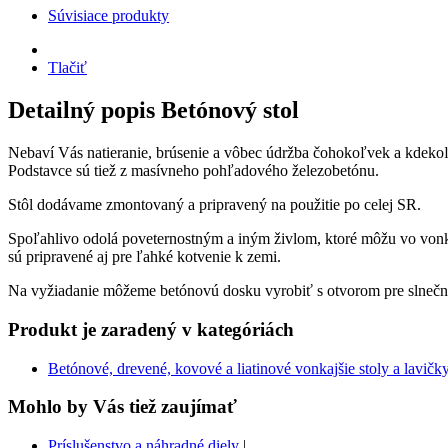
Súvisiace produkty
Tlačiť
Detailný popis Betónový stol
Nebaví Vás natieranie, brúsenie a vôbec údržba čohokoľvek a kdekoľv
Podstavce sú tiež z masívneho pohľadového železobetónu.
Stôl dodávame zmontovaný a pripravený na použitie po celej SR.
Spoľahlivo odolá poveternostným a iným živlom, ktoré môžu vo vonk
sú pripravené aj pre ľahké kotvenie k zemi.
Na vyžiadanie môžeme betónovú dosku vyrobiť s otvorom pre slnečn
Produkt je zaradený v kategóriách
Betónové, drevené, kovové a liatinové vonkajšie stoly a lavičk
Mohlo by Vás tiež zaujímať
Príslušenstvo a náhradné diely
|