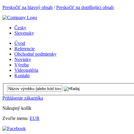
Preskočiť na hlavný obsah
/
Preskočiť na doplňujúci obsah
Česky
Slovensky
Úvod
Referencie
Obchodné podmienky
Novinky
Výroba
Videogaléria
Kontakt
Prihlásenie zákazníka
Nákupný košík
Zvoľte menu:
EUR