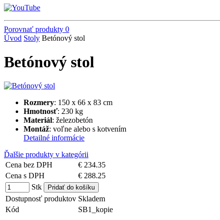
Porovnať produkty
0
Úvod
Stoly
Betónový stol
Betónový stol
Rozmery
: 150 x 66 x 83 cm
Hmotnosť
: 230 kg
Materiál
: železobetón
Montáž
: voľne alebo s kotvením
Detailné informácie
Ďalšie produkty v kategórii
Cena bez DPH
€ 234.35
Cena s DPH
€ 288.25
Stk
Dostupnosť produktov
Skladem
Kód
SB1_kopie