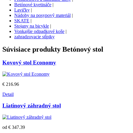
Betónové kvetináče
|
Lavičky
|
Nádoby na posypový materiál
|
SKATE
|
Stojany na bicykle
|
Vonkajšie odpadkové koše
|
zahradzovacie stĺpiky
Súvisiace produkty
Betónový stol
Kovový stol Economy
€ 216.96
Detail
Liatinový záhradný stol
od € 347.39