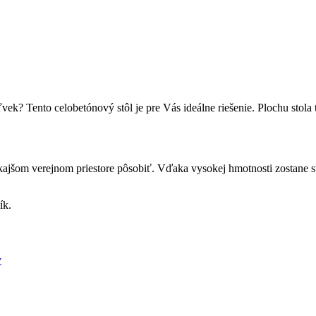
ek? Tento celobetónový stôl je pre Vás ideálne riešenie. Plochu stola
ajšom verejnom priestore pôsobiť. Vďaka vysokej hmotnosti zostane st
ík.
y