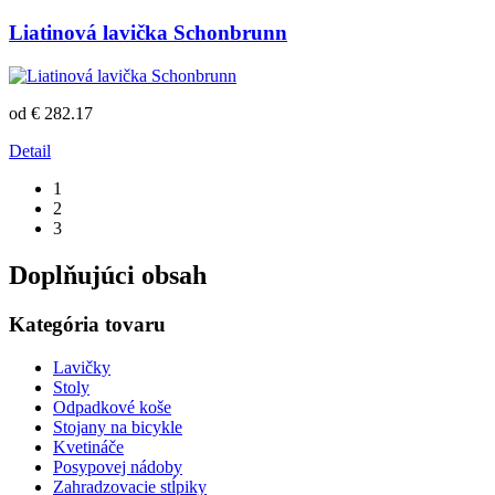
Liatinová lavička Schonbrunn
od € 282.17
Detail
1
2
3
Doplňujúci obsah
Kategória tovaru
Lavičky
Stoly
Odpadkové koše
Stojany na bicykle
Kvetináče
Posypovej nádoby
Zahradzovacie stĺpiky