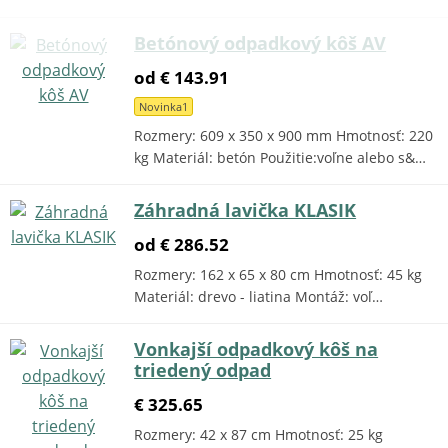
Betónový odpadkový kôš AV
od € 143.91
Novinka1
Rozmery: 609 x 350 x 900 mm Hmotnosť: 220
kg Materiál: betón Použitie:voľne alebo s&…
Záhradná lavička KLASIK
od € 286.52
Rozmery: 162 x 65 x 80 cm Hmotnosť: 45 kg
Materiál: drevo - liatina Montáž: voľ…
Vonkajší odpadkový kôš na
triedený odpad
€ 325.65
Rozmery: 42 x 87 cm Hmotnosť: 25 kg