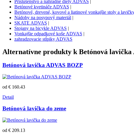
Príslušenstvo a náhradné diely ADVAS
|
Betónové kvetináče ADVAS
|
Betónové, drevené, kovové a liatinové vonkajšie stoly a lavi
Nádoby na posypový materiál
|
SKATE ADVAS
|
Stojany na bicykle ADVAS
|
Vonkajšie odpadkové koše ADVAS
|
zahradzovacie stĺpiky ADVAS
Alternatívne produkty k
Betónová lavičk
Betónová lavička ADVAS BOZP
od € 160.43
Detail
Betónová lavička do zeme
od € 209.13