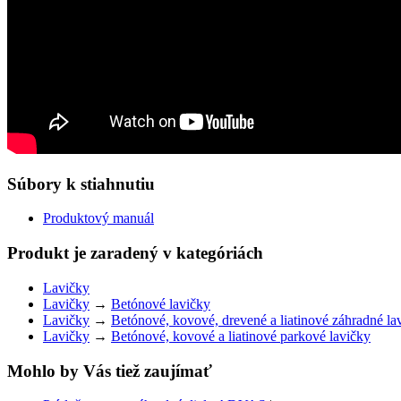
Súbory k stiahnutiu
Produktový manuál
Produkt je zaradený v kategóriách
Lavičky
Lavičky
→
Betónové lavičky
Lavičky
→
Betónové, kovové, drevené a liatinové záhradné la
Lavičky
→
Betónové, kovové a liatinové parkové lavičky
Mohlo by Vás tiež zaujímať