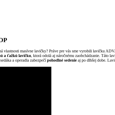
LOP
má vlastnosti masívne lavičky? Práve pre vás sme vyrobili lavičku AD
nú a ťažkú lavičku
, ktorá odolá aj náročnému zaobchádzanie. Táto 
 sedáka a operadla zabezpečí
pohodlné sedenie
aj po dlhšej dobe. Lav