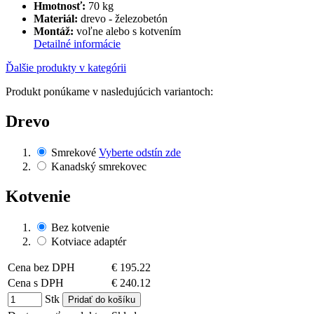
Hmotnosť:
70 kg
Materiál:
drevo - železobetón
Montáž:
voľne alebo s kotvením
Detailné informácie
Ďalšie produkty v kategórii
Produkt ponúkame v nasledujúcich variantoch:
Drevo
Smrekové
Vyberte odstín zde
Kanadský smrekovec
Kotvenie
Bez kotvenie
Kotviace adaptér
Cena bez DPH
€ 195.22
Cena s DPH
€ 240.12
Stk