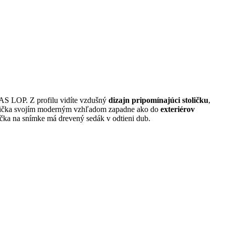
VAS LOP. Z profilu vidíte vzdušný
dizajn pripomínajúci stoličku
,
lavička svojím moderným vzhľadom zapadne ako do
exteriérov
ička na snímke má drevený sedák v odtieni dub.