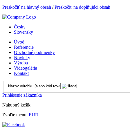
Preskočiť na hlavný obsah
/
Preskočiť na doplňujúci obsah
Česky
Slovensky
Úvod
Referencie
Obchodné podmienky
Novinky
Výroba
Videogaléria
Kontakt
Prihlásenie zákazníka
Nákupný košík
Zvoľte menu:
EUR