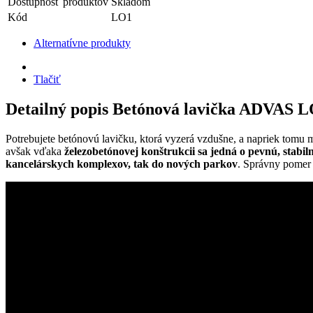
Dostupnosť produktov
Skladom
Kód
LO1
Alternatívne produkty
Tlačiť
Detailný popis Betónová lavička ADVAS 
Potrebujete betónovú lavičku, ktorá vyzerá vzdušne, a napriek tomu 
avšak vďaka
železobetónovej konštrukcii sa jedná o pevnú, stabil
kancelárskych komplexov, tak do nových parkov
. Správny pomer