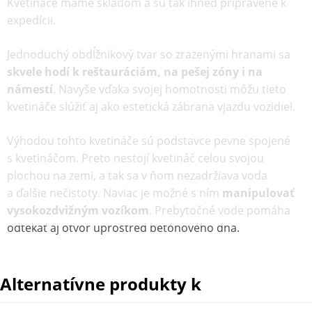
Kvetináče
máme skladom
a
sú tak
ihneď
pripravené
k
expedícii
.
Jednoduchý obdĺžnikový tvar so zrazenými hranami sa
skvele hodí k reštauráciám, na pešej zóny i na
námestí
. Navyše vďaka svojej homotnosti môžu tieto
kvetináče slúžiť aj ako estetická zábrana vjazdu vozidiel.
Výhodou tohto kvetináče sú podstavce pevne spojené
s kvetináčom. Preto nestojí kvetináč celou svojou
plochou na zemi, a tak sa v ňom nezadržiava voda
a ďalšie nečistoty. Naviac je možné s ním
manipulovať
vysokozdvižným vozíkom
. Prebytočné vode pomáha
odtekať aj otvor uprostred betónového dna.
Alternatívne produkty k