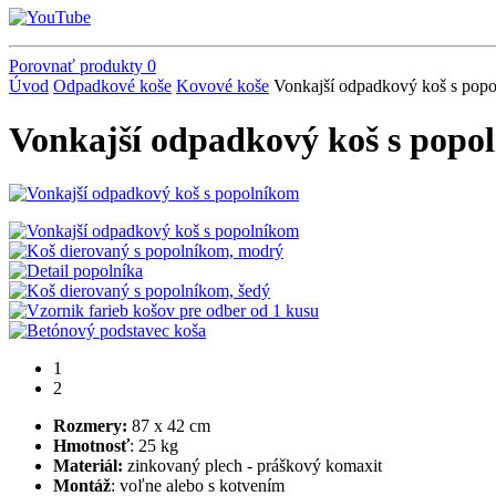
Porovnať produkty
0
Úvod
Odpadkové koše
Kovové koše
Vonkajší odpadkový koš s pop
Vonkajší odpadkový koš s popo
1
2
Rozmery:
87 x 42 cm
Hmotnosť
: 25 kg
Materiál:
zinkovaný plech - práškový komaxit
Montáž
: voľne alebo s kotvením