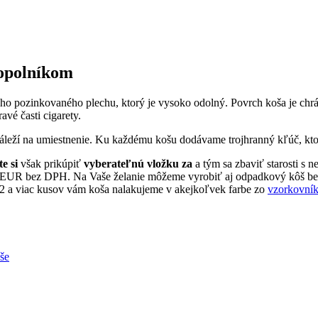
popolníkom
ho pozinkovaného plechu, ktorý je vysoko odolný. Povrch koša je c
vé časti cigarety.
áleží na umiestnenie. Ku každému košu dodávame trojhranný kľúč, kto
e si
však prikúpiť
vyberateľnú vložku za
a tým sa zbaviť starosti s 
EUR bez DPH. Na Vaše želanie môžeme vyrobiť aj odpadkový kôš be
12 a viac kusov vám koša nalakujeme v akejkoľvek farbe zo
vzorkovní
še