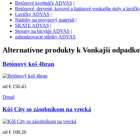
Betónové kvetináče ADVAS
|
Betónové, drevené, kovové a liatinové vonkajšie stoly a lavi
Lavičky ADVAS
|
Nádoby na posypový materiál
|
SKATE ADVAS
|
Stojany na bicykle ADVAS
|
zahradzovacie stĺpiky ADVAS
Alternatívne produkty k
Vonkajší odpadko
Betónový koš 4hran
od € 150.43
Detail
Kôš City so zásobníkom na vrecká
od € 108.26