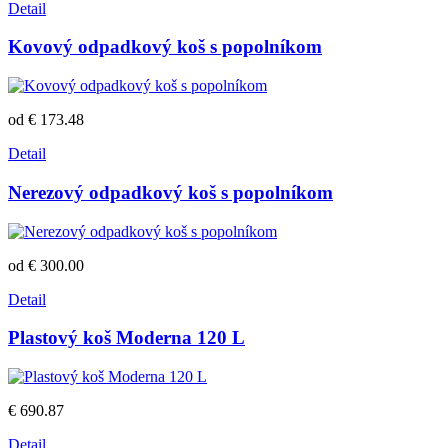
Detail
Kovový odpadkový koš s popolníkom
od € 173.48
Detail
Nerezový odpadkový koš s popolníkom
od € 300.00
Detail
Plastový koš Moderna 120 L
€ 690.87
Detail