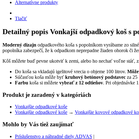
Alternatívne produkty
Tlačiť
Detailný popis Vonkajší odpadkový koš s 
Moderný dizajn
odpadkového koša s popolníkom vyrábame zo silné
popolníka zabezpečí, že k odpadkom neprepadne žiaden ohorok či žera
Kôš môžete buď pevne ukotviť k zemi, alebo ho nechať voľne stáť, z
Do koša sa vkladajú igelitové vrecia o objeme 100 litrov.
Môžet
Súčasťou koša môže byť
kruhový betónový podstavec
za 25 
Farbu
koša si môžete
vybrať z 12 odtieňov
. Pri objednávke 
Produkt je zaradený v kategóriách
Vonkajšie odpadkové koše
Vonkajšie odpadkové koše
→
Vonkajšie kovové odpadkové ko
Mohlo by Vás tiež zaujímať
Príslušenstvo a náhradné diely ADVAS
|