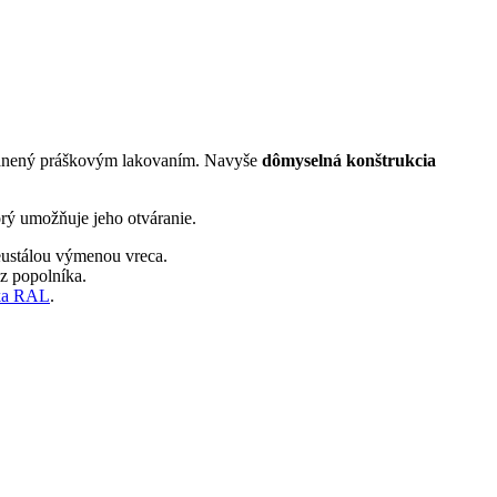
hránený práškovým lakovaním. Navyše
dômyselná konštrukcia
rý umožňuje jeho otváranie.
neustálou výmenou vreca.
z popolníka.
ka RAL
.