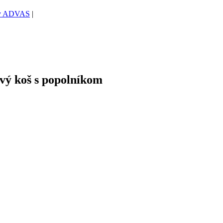
čky ADVAS
|
vý koš s popolníkom