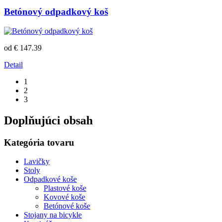
Betónový odpadkový koš
od € 147.39
Detail
1
2
3
Doplňujúci obsah
Kategória tovaru
Lavičky
Stoly
Odpadkové koše
Plastové koše
Kovové koše
Betónové koše
Stojany na bicykle