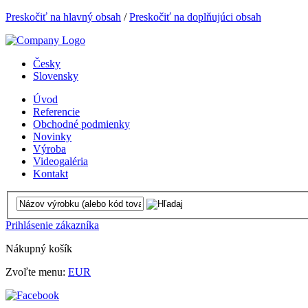
Preskočiť na hlavný obsah
/
Preskočiť na doplňujúci obsah
Česky
Slovensky
Úvod
Referencie
Obchodné podmienky
Novinky
Výroba
Videogaléria
Kontakt
Prihlásenie zákazníka
Nákupný košík
Zvoľte menu:
EUR